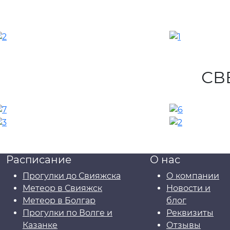
СВ
Расписание
О нас
Прогулки до Свияжска
О компании
Метеор в Свияжск
Новости и
Метеор в Болгар
блог
Прогулки по Волге и
Реквизиты
Казанке
Отзывы