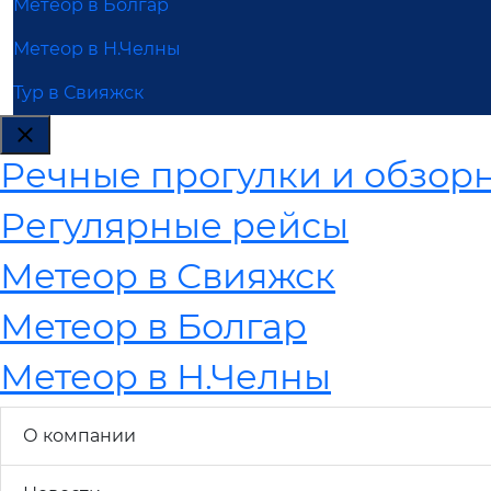
Метеор в Болгар
Метеор в Н.Челны
Тур в Свияжск
Речные прогулки и обзорн
Регулярные рейсы
Метеор в Свияжск
Метеор в Болгар
Метеор в Н.Челны
О компании