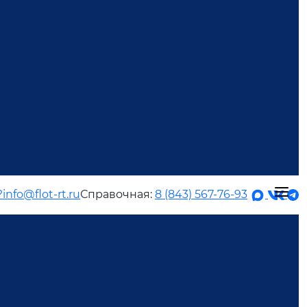
?
info@flot-rt.ru
Справочная:
8 (843) 567-76-93