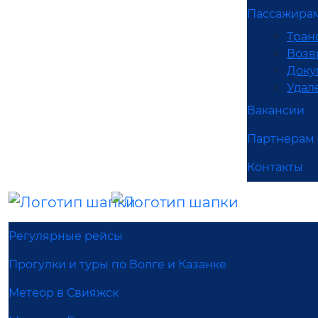
Пассажира
Тран
Возв
Доку
Удал
Вакансии
Партнерам
Контакты
Регулярные рейсы
Прогулки и туры по Волге и Казанке
Метеор в Свияжск