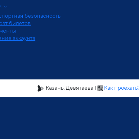
м
спортная безопасность
рат билетов
менты
ение аккаунта
Казань, Девятаева 1
Как проехать