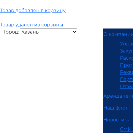
Товар добавлен в корзину
Товар удален из корзины
Город:
О компани
Упра
Заку
Раск
Прот
Рекв
Парт
Отз
Аренда теп
Наш флот
Новости
СМИ 