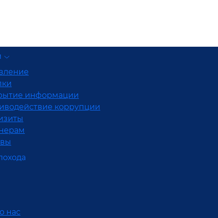
и
вление
пки
рытие информации
иводействие коррупции
изиты
нерам
ывы
лохода
о нас