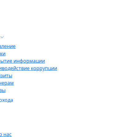
вление
пки
рытие информации
иводействие коррупции
изиты
нерам
вы
охода
о нас