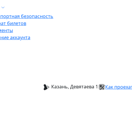
м
спортная безопасность
рат билетов
менты
ние аккаунта
Казань, Девятаева 1
Как проеха