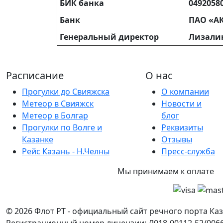
БИК банка
0492058
Банк
ПАО «АК
Генеральный директор
Лизалин
Расписание
О нас
Прогулки до Свияжска
О компании
Метеор в Свияжск
Новости и
Метеор в Болгар
блог
Прогулки по Волге и
Реквизиты
Казанке
Отзывы
Рейс Казань - Н.Челны
Пресс-служба
Мы принимаем к оплате
© 2026 Флот РТ - официальный сайт речного порта Каз
Регистрационный номер лицензии: Л018-00112-52/0066