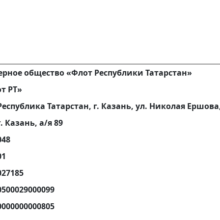
рное общество «Флот Республики Татарстан»
т РТ»
Республика Татарстан, г. Казань, ул. Николая Ершова,
г. Казань, а/я 89
048
01
027185
0500029000099
0000000000805