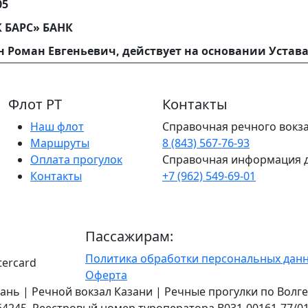
05
 БАРС» БАНК
 Роман Евгеньевич, действует на основании Устав
Флот РТ
Контакты
Наш флот
Справочная речного вокза
Маршруты
8 (843) 567-76-93
Оплата прогулок
Справочная информация д
Контакты
+7 (962) 549-69-01
Пассажирам:
Политика обработки персональных дан
Оферта
ань | Речной вокзал Казани | Речные прогулки по Волге
4245, Реестровый номер туроператора В031-00161-77/01