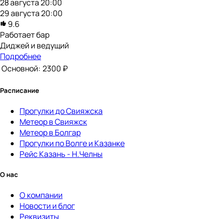
28 августа 20:00
29 августа 20:00
9.6
Работает бар
Диджей и ведущий
Подробнее
Основной:
2300 ₽
Расписание
Прогулки до Свияжска
Метеор в Свияжск
Метеор в Болгар
Прогулки по Волге и Казанке
Рейс Казань - Н.Челны
О нас
О компании
Новости и блог
Реквизиты