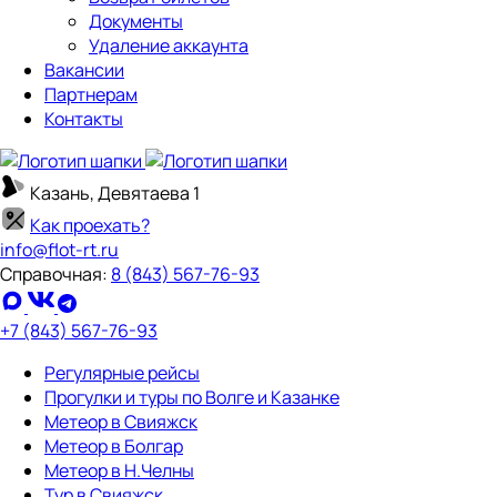
Документы
Удаление аккаунта
Вакансии
Партнерам
Контакты
Казань, Девятаева 1
Как проехать?
info@flot-rt.ru
Справочная:
8 (843) 567-76-93
+7 (843) 567-76-93
Регулярные рейсы
Прогулки и туры по Волге и Казанке
Метеор в Свияжск
Метеор в Болгар
Метеор в Н.Челны
Тур в Свияжск