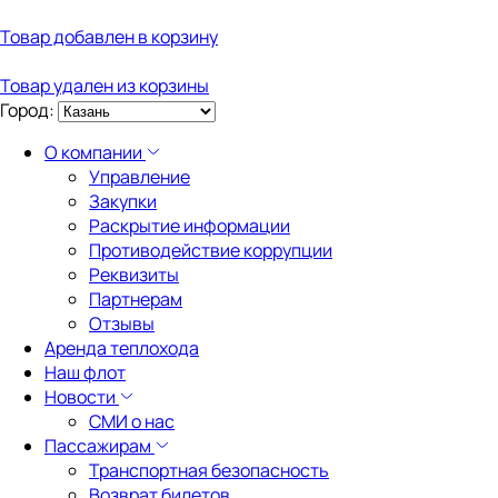
Товар добавлен в корзину
Товар удален из корзины
Город:
О компании
Управление
Закупки
Раскрытие информации
Противодействие коррупции
Реквизиты
Партнерам
Отзывы
Аренда теплохода
Наш флот
Новости
СМИ о нас
Пассажирам
Транспортная безопасность
Возврат билетов